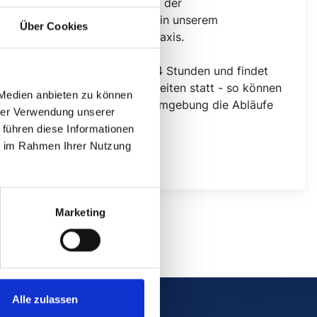
zweijährige Auffrischung der
Reanimationskenntnisse in unserem
Über Cookies
Notfalltraining in Ihrer Praxis.
Die Forbildung umfasst 4 Stunden und findet
direkt in Ihren Räumlichkeiten statt - so können
 Medien anbieten zu können
sie in Ihrer gewohnten Umgebung die Abläufe
hrer Verwendung unserer
erlernen und üben.
 führen diese Informationen
ie im Rahmen Ihrer Nutzung
Jetzt anfragen
Marketing
Alle zulassen