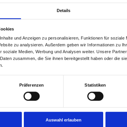
Unsere Inhouse-Lösungen bieten wir Ihnen
direkt in Ihrem Betrieb als Gruppenschulung für
Details
bis zu 12 Personen an. Kontaktieren Sie uns für
Ihr individuelles Angebot.
Cookies
Jetzt anfragen
nhalte und Anzeigen zu personalisieren, Funktionen für soziale
Website zu analysieren. Außerdem geben wir Informationen zu I
r soziale Medien, Werbung und Analysen weiter. Unsere Partner
 Daten zusammen, die Sie ihnen bereitgestellt haben oder die s
n.
Präferenzen
Statistiken
Auswahl erlauben