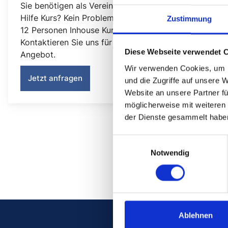
Sie benötigen als Verein oder Club einen Erste-
Hilfe Kurs? Kein Problem, auch hier bieten wir ab
Zustimmung
12 Personen Inhouse Kurse für Sie an.
Kontaktieren Sie uns für Ihr individuelles
Diese Webseite verwendet 
Angebot.
Wir verwenden Cookies, um I
Jetzt anfragen
und die Zugriffe auf unsere 
Website an unsere Partner fü
möglicherweise mit weiteren
der Dienste gesammelt habe
Einwilligungsauswahl
Notwendig
Ablehnen